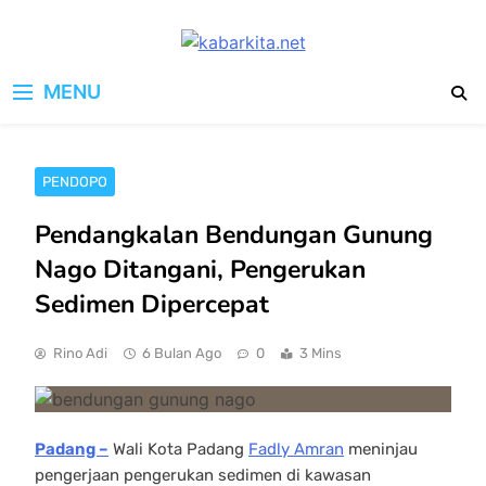
Skip
to
kabarkita.net
content
Media Cerdas untuk Generasi
MENU
Digital
PENDOPO
Pendangkalan Bendungan Gunung
Nago Ditangani, Pengerukan
Sedimen Dipercepat
Rino Adi
6 Bulan Ago
0
3 Mins
Padang –
Wali Kota Padang
Fadly Amran
meninjau
pengerjaan pengerukan sedimen di kawasan