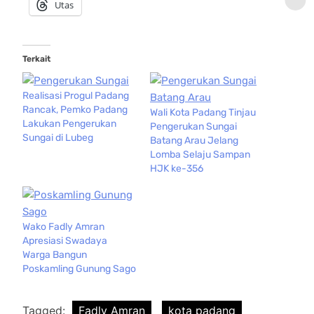
Utas
Terkait
Realisasi Progul Padang
Rancak, Pemko Padang
Wali Kota Padang Tinjau
Lakukan Pengerukan
Pengerukan Sungai
Sungai di Lubeg
Batang Arau Jelang
Lomba Selaju Sampan
HJK ke-356
Wako Fadly Amran
Apresiasi Swadaya
Warga Bangun
Poskamling Gunung Sago
Tagged:
Fadly Amran
kota padang