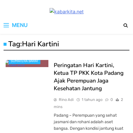
Skip
to
kabarkita.net
content
Media Cerdas untuk Generasi
MENU
Digital
Tag:
Hari Kartini
SUMATERA BARAT
Peringatan Hari Kartini,
Ketua TP PKK Kota Padang
Ajak Perempuan Jaga
Kesehatan Jantung
Rino Adi
1 tahun ago
0
2
mins
Padang – Perempuan yang sehat
jasmani dan rohani adalah aset
bangsa. Dengan kondisi jantung kuat