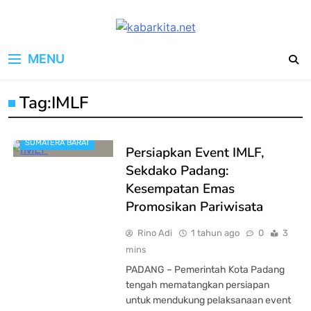
Skip
to
kabarkita.net
content
Media Cerdas untuk Generasi
MENU
Digital
Tag:
IMLF
SUMATERA BARAT
Persiapkan Event IMLF,
Sekdako Padang:
Kesempatan Emas
Promosikan Pariwisata
Rino Adi
1 tahun ago
0
3
mins
PADANG – Pemerintah Kota Padang
tengah mematangkan persiapan
untuk mendukung pelaksanaan event