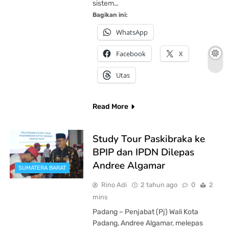
sistem…
Bagikan ini:
WhatsApp
Facebook
X
Utas
Read More
Study Tour Paskibraka ke
BPIP dan IPDN Dilepas
Andree Algamar
SUMATERA BARAT
Rino Adi
2 tahun ago
0
2
mins
Padang – Penjabat (Pj) Wali Kota
Padang, Andree Algamar, melepas