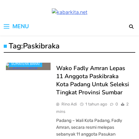
Skip
to
kabarkita.net
content
Media Cerdas untuk Generasi
MENU
Digital
Tag:
Paskibraka
SUMATERA BARAT
Wako Fadly Amran Lepas
11 Anggota Paskibraka
Kota Padang Untuk Seleksi
Tingkat Provinsi Sumbar
Rino Adi
1 tahun ago
0
2
mins
Padang – Wali Kota Padang, Fadly
Amran, secara resmi melepas
sebanyak 11 anggota Pasukan