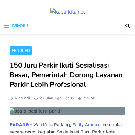
Skip
to
kabarkita.net
content
Media Cerdas untuk Generasi
MENU
Digital
PENDOPO
150 Juru Parkir Ikuti Sosialisasi
Besar, Pemerintah Dorong Layanan
Parkir Lebih Profesional
Rino Adi
9 Bulan Ago
0
3 Mins
PADANG
–
Wali Kota Padang,
Fadly Amran
, membuka
secara resmi kegiatan Sosialisasi Juru Parkir Kota