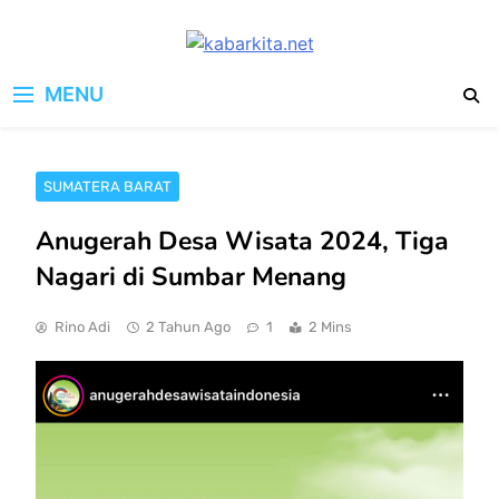
Skip
to
kabarkita.net
content
Media Cerdas untuk Generasi
MENU
Digital
SUMATERA BARAT
Anugerah Desa Wisata 2024, Tiga
Nagari di Sumbar Menang
Rino Adi
2 Tahun Ago
1
2 Mins