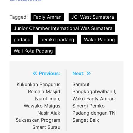
Tagged:
Fadly Amran
JCI West Sumatera
Junior Chamber International Wes Sumatera
padang
pemko padang
Wako Padang
Wali Kota Padang
Navigasi
Previous:
Next:
pos
Kukuhkan Pengurus
Sambut
Remaja Masjid
Pangkogabwilhan I,
Nurul Iman,
Wako Fadly Amran:
Wawako Maigus
Sinergi Pemko
Nasir Ajak
Padang dengan TNI
Sukseskan Program
Sangat Baik
Smart Surau