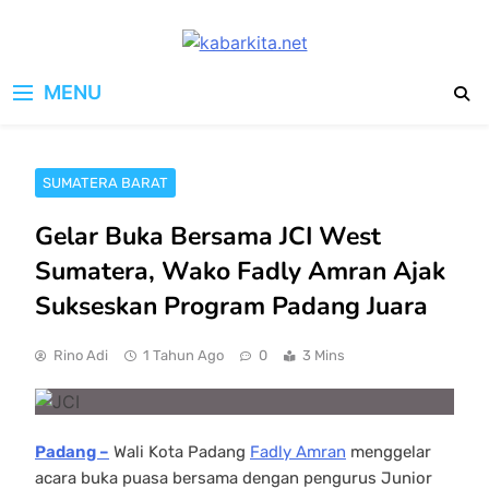
Skip
to
kabarkita.net
content
Media Cerdas untuk Generasi
MENU
Digital
SUMATERA BARAT
Gelar Buka Bersama JCI West
Sumatera, Wako Fadly Amran Ajak
Sukseskan Program Padang Juara
Rino Adi
1 Tahun Ago
0
3 Mins
Padang –
Wali Kota Padang
Fadly Amran
menggelar
acara buka puasa bersama dengan pengurus Junior