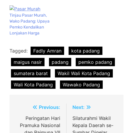
Tinjau Pasar Murah,
Wako Padang: Upaya
Pemko Kendalikan
Lonjakan Harga
Tagged:
Fadly Amran
kota padang
maigus nasir
padang
pemko padang
sumatera barat
Wakil Wali Kota Padang
Wali Kota Padang
Wawako Padang
Navigasi
Previous:
Next:
pos
Peringatan Hari
Silaturahmi Wakil
Pramuka Nasional
Kepala Daerah se-
dan Raimuna VII
Sumbar Digelar,