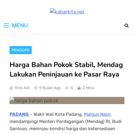
Skip
to
kabarkita.net
content
Media Cerdas untuk Generasi
MENU
Digital
PENDOPO
Harga Bahan Pokok Stabil, Mendag
Lakukan Peninjauan ke Pasar Raya
Rino Adi
9 Bulan Ago
0
2 Mins
PADANG
– Wakil Wali Kota Padang,
Maigus Nasir
,
mendampingi Menteri Perdagangan (Mendag) RI, Budi
Santoso, meninjau kondisi harga dan ketersediaan