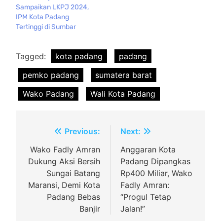
Sampaikan LKPJ 2024,
IPM Kota Padang
Tertinggi di Sumbar
Tagged:
kota padang
padang
pemko padang
sumatera barat
Wako Padang
Wali Kota Padang
Navigasi
Previous:
Next:
pos
Wako Fadly Amran
Anggaran Kota
Dukung Aksi Bersih
Padang Dipangkas
Sungai Batang
Rp400 Miliar, Wako
Maransi, Demi Kota
Fadly Amran:
Padang Bebas
“Progul Tetap
Banjir
Jalan!”