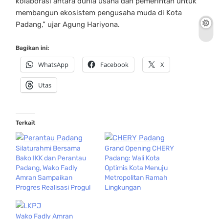
kolaborasi antara dunia usaha dan pemerintah untuk
membangun ekosistem pengusaha muda di Kota
Padang,” ujar Agung Hariyona.
Bagikan ini:
WhatsApp
Facebook
X
Utas
Terkait
Silaturahmi Bersama
Grand Opening CHERY
Bako IKK dan Perantau
Padang: Wali Kota
Padang, Wako Fadly
Optimis Kota Menuju
Amran Sampaikan
Metropolitan Ramah
Progres Realisasi Progul
Lingkungan
Wako Fadly Amran