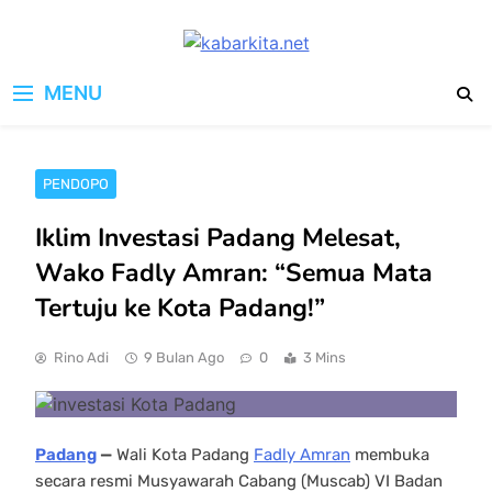
Skip
to
kabarkita.net
content
Media Cerdas untuk Generasi
MENU
Digital
PENDOPO
Iklim Investasi Padang Melesat,
Wako Fadly Amran: “Semua Mata
Tertuju ke Kota Padang!”
Rino Adi
9 Bulan Ago
0
3 Mins
Padang
—
Wali Kota Padang
Fadly Amran
membuka
secara resmi Musyawarah Cabang (Muscab) VI Badan