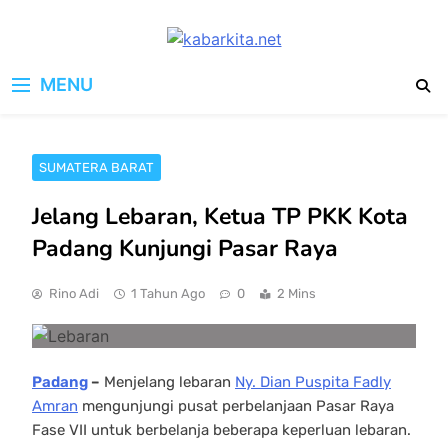
Skip
to
kabarkita.net
content
Media Cerdas untuk Generasi
MENU
Digital
SUMATERA BARAT
Jelang Lebaran, Ketua TP PKK Kota
Padang Kunjungi Pasar Raya
Rino Adi
1 Tahun Ago
0
2 Mins
Padang
–
Menjelang lebaran
Ny. Dian Puspita Fadly
Amran
mengunjungi pusat perbelanjaan Pasar Raya
Fase VII untuk berbelanja beberapa keperluan lebaran.