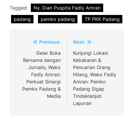
Tagged:
Ny. Dian Puspita Fadly Amran
padang
pemko padang
TP PKK Padang
Navigasi
Previous:
Next:
pos
Gelar Buka
Kunjungi Lokasi
Bersama dengan
Kebakaran &
Jurnalis, Wako
Pencarian Orang
Fadly Amran:
Hilang, Wako Fadly
Perkuat Sinergi
Amran: Pemko
Pemko Padang &
Padang Sigap
Media
Tindaklanjuti
Laporan