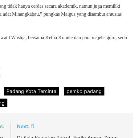
ng tidak hanya cerdas secara akademik, namun juga memiliki
rta adat Minangkabau,” pungkas Maigus yang disambut antusias
atil Wustqa, bersama Ketua Komite dan para majelis guru, serta
Padang Kota Tercinta
pemko padang
ng
s:
Next:
g,
Di Sela Kegiatan Retret, Fadly Amran Zoom