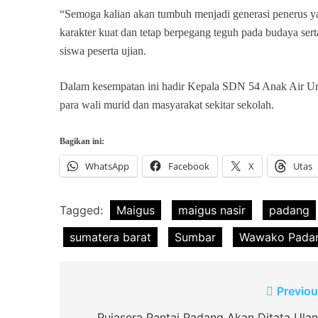
“Semoga kalian akan tumbuh menjadi generasi penerus ya
karakter kuat dan tetap berpegang teguh pada budaya se
siswa peserta ujian.
Dalam kesempatan ini hadir Kepala SDN 54 Anak Air Urw
para wali murid dan masyarakat sekitar sekolah.
Bagikan ini:
WhatsApp
Facebook
X
Utas
Tagged:
Maigus
maigus nasir
padang
sumatera barat
Sumbar
Wawako Pada
Navigasi
Previou
Pujasera Pantai Padang Akan Ditata Ulan