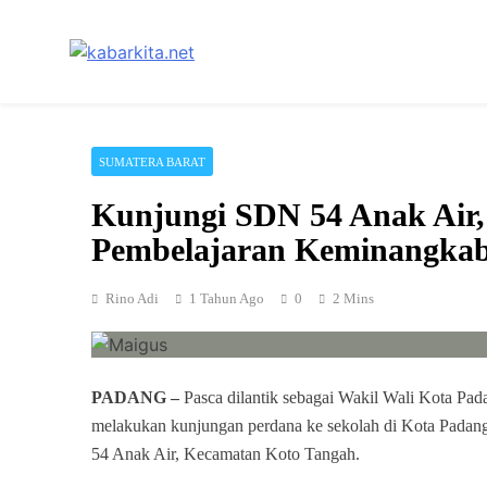
Skip
to
content
Media Cerdas untuk Generasi Digital
kabarkita.net
SUMATERA BARAT
Kunjungi SDN 54 Anak Air,
Pembelajaran Keminangka
Rino Adi
1 Tahun Ago
0
2 Mins
PADANG –
Pasca dilantik sebagai Wakil Wali Kota Pad
melakukan kunjungan perdana ke sekolah di Kota Padang
54 Anak Air, Kecamatan Koto Tangah.