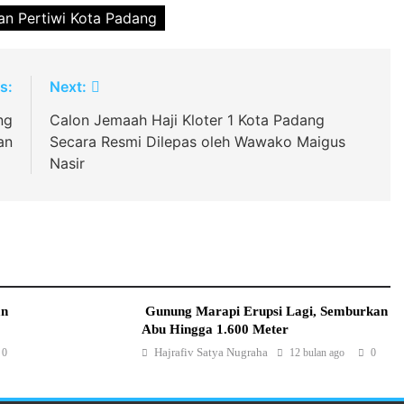
an Pertiwi Kota Padang
s:
Next:
ng
Calon Jemaah Haji Kloter 1 Kota Padang
an
Secara Resmi Dilepas oleh Wawako Maigus
Nasir
an
Gunung Marapi Erupsi Lagi, Semburkan
Abu Hingga 1.600 Meter
Hajrafiv Satya Nugraha
0
12 bulan ago
0