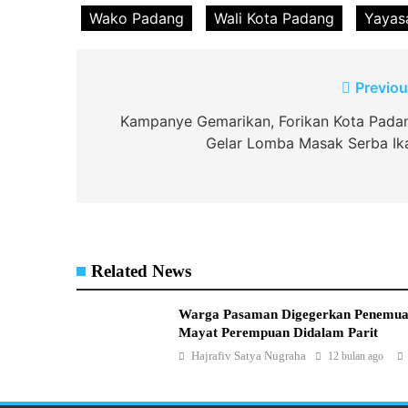
Wako Padang
Wali Kota Padang
Yayas
Navigasi
Previou
pos
Kampanye Gemarikan, Forikan Kota Pada
Gelar Lomba Masak Serba Ik
Related News
Warga Pasaman Digegerkan Penemu
Mayat Perempuan Didalam Parit
Hajrafiv Satya Nugraha
12 bulan ago