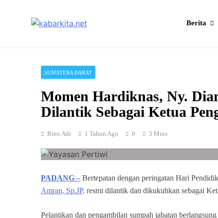
Skip
to
Berita
content
Media Cerdas untuk Generasi Digital
kabarkita.net
SUMATERA BARAT
Momen Hardiknas, Ny. Dia
Dilantik Sebagai Ketua Pen
Rino Adi
1 Tahun Ago
0
3 Mins
PADANG –
Bertepatan dengan peringatan Hari Pendidi
Amran, Sp.JP,
resmi dilantik dan dikukuhkan sebagai Ke
Pelantikan dan pengambilan sumpah jabatan berlangsung