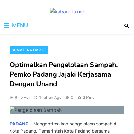
Skip
to
kabarkita.net
content
Media Cerdas untuk Generasi
MENU
Digital
SUMATERA BARAT
Optimalkan Pengelolaan Sampah,
Pemko Padang Jajaki Kerjasama
Dengan Unand
Rino Adi
1 Tahun Ago
0
2 Mins
PADANG
–
Mengoptimalkan pengelolaan sampah di
Kota Padang, Pemerintah Kota Padang bersama