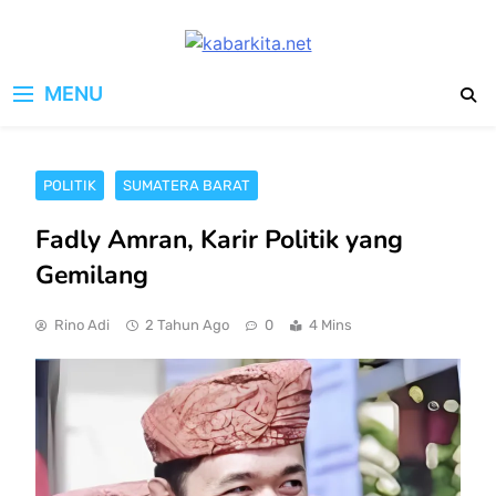
Skip
to
kabarkita.net
content
Media Cerdas untuk Generasi
MENU
Digital
POLITIK
SUMATERA BARAT
Fadly Amran, Karir Politik yang
Gemilang
Rino Adi
2 Tahun Ago
0
4 Mins