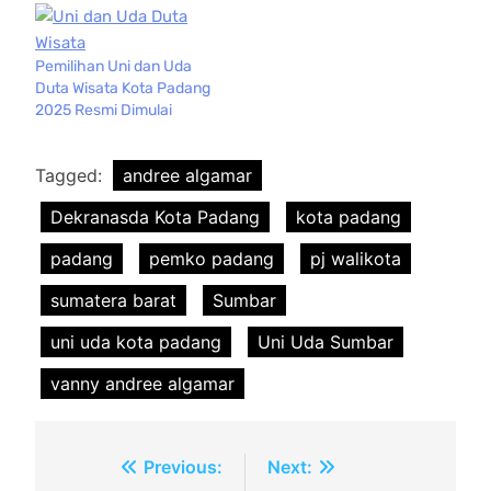
Pemilihan Uni dan Uda
Duta Wisata Kota Padang
2025 Resmi Dimulai
Tagged:
andree algamar
Dekranasda Kota Padang
kota padang
padang
pemko padang
pj walikota
sumatera barat
Sumbar
uni uda kota padang
Uni Uda Sumbar
vanny andree algamar
Navigasi
Previous:
Next: