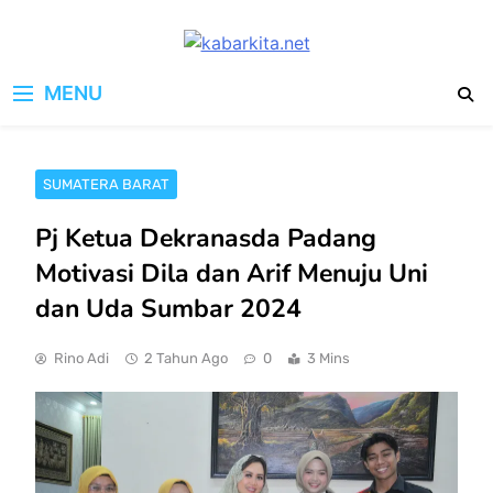
Skip
to
kabarkita.net
content
Media Cerdas untuk Generasi
MENU
Digital
SUMATERA BARAT
Pj Ketua Dekranasda Padang
Motivasi Dila dan Arif Menuju Uni
dan Uda Sumbar 2024
Rino Adi
2 Tahun Ago
0
3 Mins