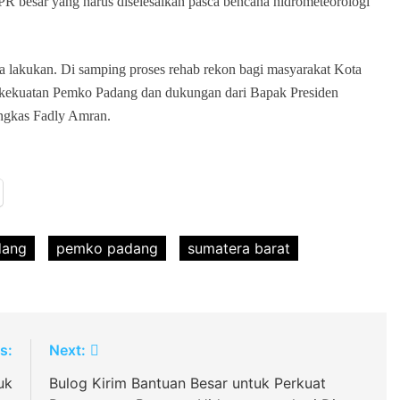
 besar yang harus diselesaikan pasca bencana hidrometeorologi
ta lakukan. Di samping proses rehab rekon bagi masyarakat Kota
 kekuatan Pemko Padang dan dukungan dari Bapak Presiden
ungkas Fadly Amran.
dang
pemko padang
sumatera barat
s:
Next:
uk
Bulog Kirim Bantuan Besar untuk Perkuat