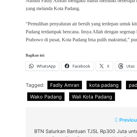
Namun Fadly Amran mengaku masih memiliki beberapa PR
yang melanda Kota Padang.
“Pemulihan penyaluran air bersih yang terdepan untuk ki
Padang terdampak bencana. Insya Allah dengan segenap
Prabowo di pusat, Kota Padang bisa pulih maksimal,” p
Bagikan ini:
WhatsApp
Facebook
X
Utas
Tagged:
Fadly Amran
kota padang
pa
Wako Padang
Wali Kota Padang
Navigasi
Previou
pos
BTN Salurkan Bantuan TJSL Rp300 Juta unt