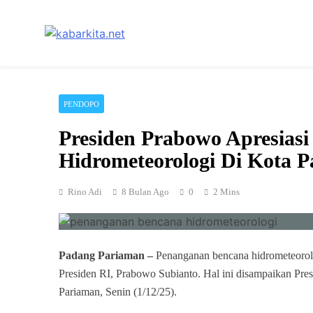
Skip
to
content
Media Cerdas untuk Generasi Digital
kabarkita.net
PENDOPO
Presiden Prabowo Apresias
Hidrometeorologi Di Kota 
Rino Adi
8 Bulan Ago
0
2 Mins
Padang Pariaman –
Penanganan bencana hidrometeorol
Presiden RI, Prabowo Subianto. Hal ini disampaikan Pre
Pariaman, Senin (1/12/25).