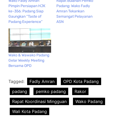
Wako Fadly Amran
Rapat Bulanan Pemko
Pimpin Persiapan HJK
Padang: Wako Fadly
ke-356: Padang Siap
Amran Tekankan
Gaungkan “Taste of
Semangat Pelayanan
Padang Experience”
ASN
Wako & Wawako Padang
Gelar Weekly Meeting
Bersama OPD
Tagged:
Fadly Amran
OPD Kota Padang
padang
pemko padang
Rakor
Rapat Koordinasi Mingguan
Wako Padang
Wali Kota Padang