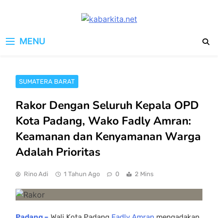
Skip
to
kabarkita.net
content
Media Cerdas untuk Generasi
MENU
Digital
SUMATERA BARAT
Rakor Dengan Seluruh Kepala OPD
Kota Padang, Wako Fadly Amran:
Keamanan dan Kenyamanan Warga
Adalah Prioritas
Rino Adi
1 Tahun Ago
0
2 Mins
Padang –
Wali Kota Padang
Fadly Amran
mengadakan