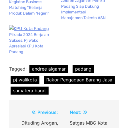
Andree Algamar: Pemko
Kegiatan Business
Padang Siap Dukung
Matching “Belanja
Implementasi
Produk Dalam Negeri”
Manajemen Talenta ASN
Pilkada 2024 Berjalan
Sukses, Pj Wako
Apresiasi KPU Kota
Padang
Tagged:
andree algamar
padang
pj walikota
Rakor Pengadaan Barang Jasa
sumatera barat
Navigasi
Previous:
Next:
pos
Dituding Arogan,
Satgas MBG Kota