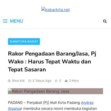
Skip
to
kabarkita.net
content
Media Cerdas untuk Generasi
MENU
Digital
SUMATERA BARAT
Rakor Pengadaan Barang/Jasa, Pj
Wako : Harus Tepat Waktu dan
Tepat Sasaran
Rino Adi
2 Tahun Ago
0
2 Mins
PADANG – Penjabat (Pj) Wali Kota Padang
Andree
Algama
r membuka secara resmi membuka kegiatan