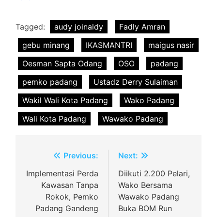
Tagged:
audy joinaldy
Fadly Amran
gebu minang
IKASMANTRI
maigus nasir
Oesman Sapta Odang
OSO
padang
pemko padang
Ustadz Derry Sulaiman
Wakil Wali Kota Padang
Wako Padang
Wali Kota Padang
Wawako Padang
Navigasi
Previous:
Next:
pos
Implementasi Perda
Diikuti 2.200 Pelari,
Kawasan Tanpa
Wako Bersama
Rokok, Pemko
Wawako Padang
Padang Gandeng
Buka BOM Run