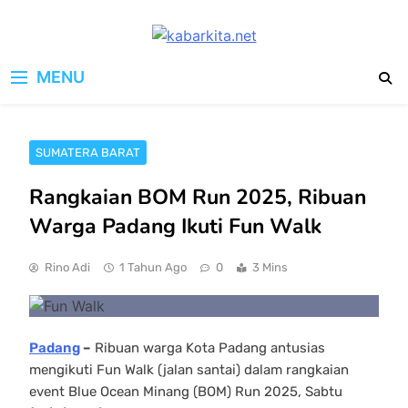
Skip
to
kabarkita.net
content
Media Cerdas untuk Generasi
MENU
Digital
SUMATERA BARAT
Rangkaian BOM Run 2025, Ribuan
Warga Padang Ikuti Fun Walk
Rino Adi
1 Tahun Ago
0
3 Mins
Padang
–
Ribuan warga Kota Padang antusias
mengikuti Fun Walk (jalan santai) dalam rangkaian
event Blue Ocean Minang (BOM) Run 2025, Sabtu