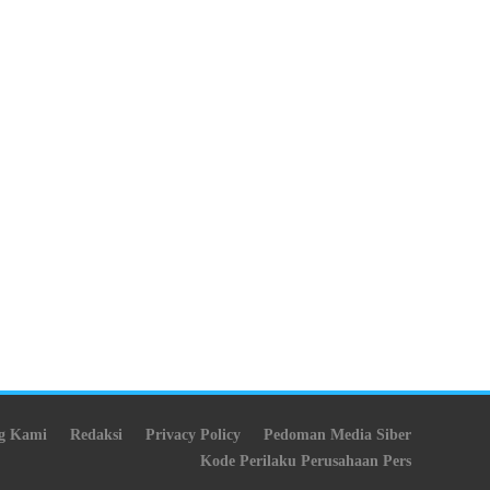
g Kami
Redaksi
Privacy Policy
Pedoman Media Siber
Kode Perilaku Perusahaan Pers