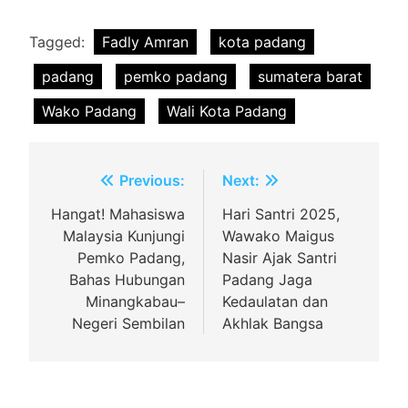
Tagged:
Fadly Amran
kota padang
padang
pemko padang
sumatera barat
Wako Padang
Wali Kota Padang
Navigasi
Previous:
Next:
pos
Hangat! Mahasiswa
Hari Santri 2025,
Malaysia Kunjungi
Wawako Maigus
Pemko Padang,
Nasir Ajak Santri
Bahas Hubungan
Padang Jaga
Minangkabau–
Kedaulatan dan
Negeri Sembilan
Akhlak Bangsa