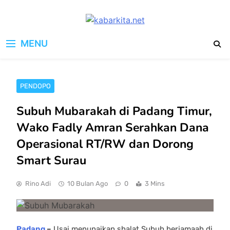
Skip
to
kabarkita.net
content
Media Cerdas untuk Generasi
MENU
Digital
PENDOPO
Subuh Mubarakah di Padang Timur,
Wako Fadly Amran Serahkan Dana
Operasional RT/RW dan Dorong
Smart Surau
Rino Adi
10 Bulan Ago
0
3 Mins
Padang
–
Usai menunaikan shalat Subuh berjamaah di