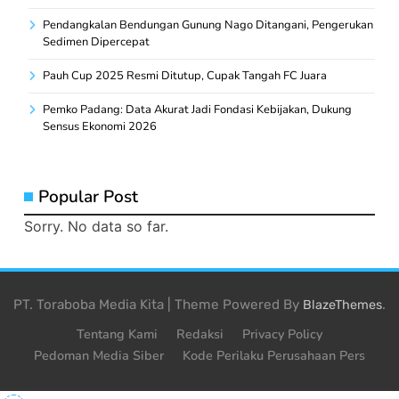
Pendangkalan Bendungan Gunung Nago Ditangani, Pengerukan
Sedimen Dipercepat
Pauh Cup 2025 Resmi Ditutup, Cupak Tangah FC Juara
Pemko Padang: Data Akurat Jadi Fondasi Kebijakan, Dukung
Sensus Ekonomi 2026
Popular Post
Sorry. No data so far.
PT. Toraboba Media Kita | Theme Powered By
.
BlazeThemes
Tentang Kami
Redaksi
Privacy Policy
Pedoman Media Siber
Kode Perilaku Perusahaan Pers