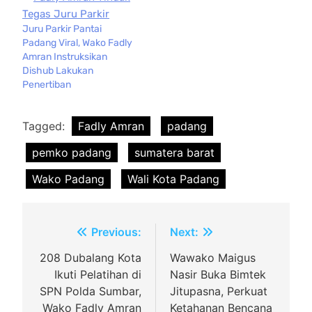
Juru Parkir Pantai
Padang Viral, Wako Fadly
Amran Instruksikan
Dishub Lakukan
Penertiban
Tagged:
Fadly Amran
padang
pemko padang
sumatera barat
Wako Padang
Wali Kota Padang
Navigasi
Previous:
Next:
pos
208 Dubalang Kota
Wawako Maigus
Ikuti Pelatihan di
Nasir Buka Bimtek
SPN Polda Sumbar,
Jitupasna, Perkuat
Wako Fadly Amran
Ketahanan Bencana