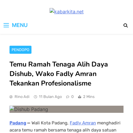
Skip
to
kabarkita.net
content
Media Cerdas untuk Generasi
MENU
Digital
PENDOPO
Temu Ramah Tenaga Alih Daya
Dishub, Wako Fadly Amran
Tekankan Profesionalisme
Rino Adi
11 Bulan Ago
0
2 Mins
Padang
—
Wali Kota Padang,
Fadly Amran
menghadiri
acara temu ramah bersama tenaga alih daya satuan