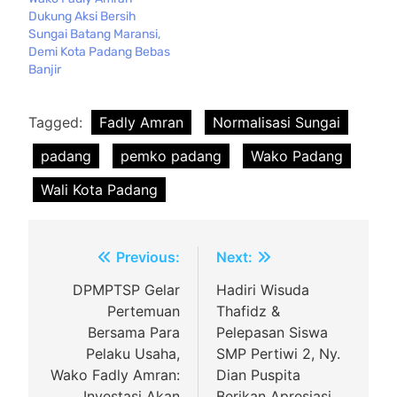
Dukung Aksi Bersih
Sungai Batang Maransi,
Demi Kota Padang Bebas
Banjir
Tagged:
Fadly Amran
Normalisasi Sungai
padang
pemko padang
Wako Padang
Wali Kota Padang
Navigasi
Previous:
Next:
pos
DPMPTSP Gelar
Hadiri Wisuda
Pertemuan
Thafidz &
Bersama Para
Pelepasan Siswa
Pelaku Usaha,
SMP Pertiwi 2, Ny.
Wako Fadly Amran:
Dian Puspita
Investasi Akan
Berikan Apresiasi