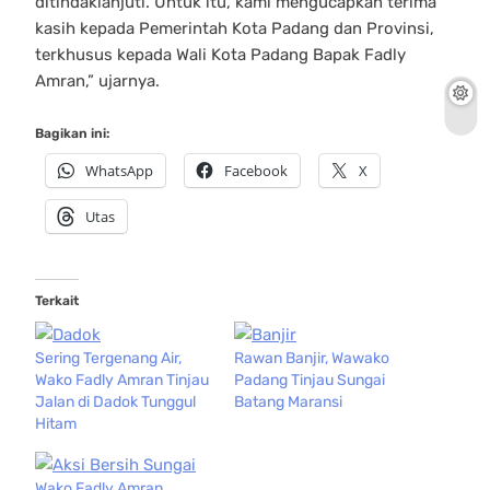
ditindaklanjuti. Untuk itu, kami mengucapkan terima
kasih kepada Pemerintah Kota Padang dan Provinsi,
terkhusus kepada Wali Kota Padang Bapak Fadly
Amran,” ujarnya.
Bagikan ini:
WhatsApp
Facebook
X
Utas
Terkait
Sering Tergenang Air,
Rawan Banjir, Wawako
Wako Fadly Amran Tinjau
Padang Tinjau Sungai
Jalan di Dadok Tunggul
Batang Maransi
Hitam
Wako Fadly Amran