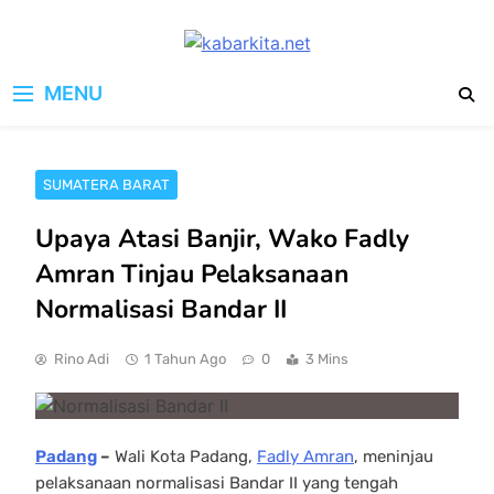
Skip
to
kabarkita.net
content
Media Cerdas untuk Generasi
MENU
Digital
SUMATERA BARAT
Upaya Atasi Banjir, Wako Fadly
Amran Tinjau Pelaksanaan
Normalisasi Bandar II
Rino Adi
1 Tahun Ago
0
3 Mins
Padang
–
Wali Kota Padang,
Fadly Amran
, meninjau
pelaksanaan normalisasi Bandar II yang tengah