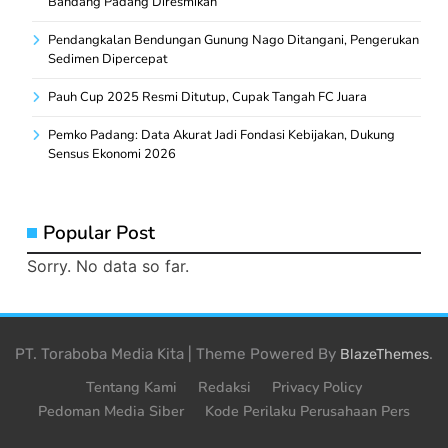
Bandang Padang Diresmikan
Pendangkalan Bendungan Gunung Nago Ditangani, Pengerukan
Sedimen Dipercepat
Pauh Cup 2025 Resmi Ditutup, Cupak Tangah FC Juara
Pemko Padang: Data Akurat Jadi Fondasi Kebijakan, Dukung
Sensus Ekonomi 2026
Popular Post
Sorry. No data so far.
PT. Toraboba Media Kita | Theme Powered By
.
BlazeThemes
Tentang Kami
Redaksi
Privacy Policy
Pedoman Media Siber
Kode Perilaku Perusahaan Pers