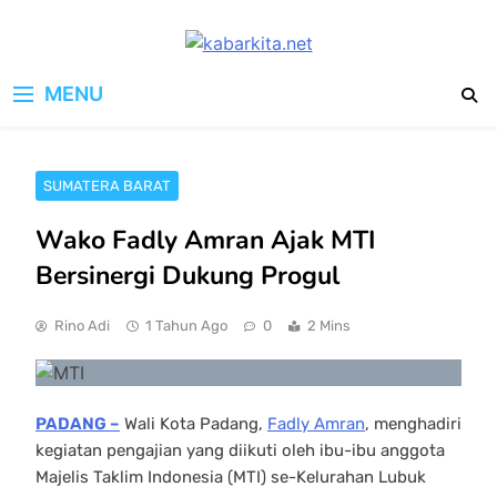
Skip
to
kabarkita.net
content
Media Cerdas untuk Generasi
MENU
Digital
SUMATERA BARAT
Wako Fadly Amran Ajak MTI
Bersinergi Dukung Progul
Rino Adi
1 Tahun Ago
0
2 Mins
PADANG –
Wali Kota Padang,
Fadly Amran
, menghadiri
kegiatan pengajian yang diikuti oleh ibu-ibu anggota
Majelis Taklim Indonesia (MTI) se-Kelurahan Lubuk