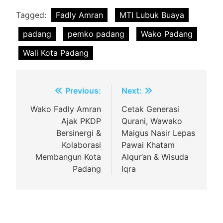
Tagged:
Fadly Amran
MTI Lubuk Buaya
padang
pemko padang
Wako Padang
Wali Kota Padang
Navigasi
Previous:
Next:
pos
Wako Fadly Amran
Cetak Generasi
Ajak PKDP
Qurani, Wawako
Bersinergi &
Maigus Nasir Lepas
Kolaborasi
Pawai Khatam
Membangun Kota
Alqur’an & Wisuda
Padang
Iqra