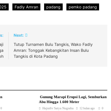
025
Fadly Amran
padang
pemko padang
s:
Next:
ji
Tutup Turnamen Bulu Tangkis, Wako Fadly
ga
Amran: Tonggak Kebangkitan Insan Bulu
oh
Tangkis di Kota Padang
an
Gunung Marapi Erupsi Lagi, Semburkan
Abu Hingga 1.600 Meter
Hajrafiv Satya Nugraha
0
12 bulan ago
0