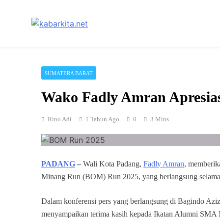
Skip
to
content
Media Cerdas untuk Generasi Digital
kabarkita.net
SUMATERA BARAT
Wako Fadly Amran Apresia
Rino Adi
1 Tahun Ago
0
3 Mins
PADANG
–
Wali Kota Padang,
Fadly Amran
, memberik
Minang Run (BOM) Run 2025, yang berlangsung selama 
Dalam konferensi pers yang berlangsung di Bagindo Azi
menyampaikan terima kasih kepada Ikatan Alumni SMA 