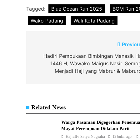
Tagged:
Blue Ocean Run 2025
BOM Run 2
Wako Padang
Wali Kota Padang
Navigasi
Previou
pos
Hadiri Pembukaan Bimbingan Manasik Ha
1446 H, Wawako Maigus Nasir: Semo
Menjadi Haji yang Mabrur & Mabrur
Related News
Warga Pasaman Digegerkan Penemu
Mayat Perempuan Didalam Parit
Hajrafiv Satya Nugraha
12 bulan ago