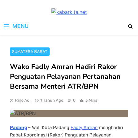
Skip
to
kabarkita.net
content
Media Cerdas untuk Generasi
MENU
Digital
SUMATERA BARAT
Wako Fadly Amran Hadiri Rakor
Penguatan Pelayanan Pertanahan
Bersama Menteri ATR/BPN
Rino Adi
1 Tahun Ago
0
3 Mins
Padang
–
Wali Kota Padang
Fadly Amran
menghadiri
Rapat Koordinasi (Rakor) Penguatan Pelayanan