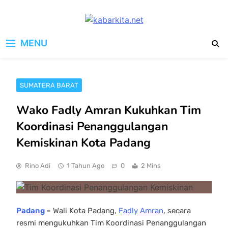
Skip
to
kabarkita.net
content
Media Cerdas untuk Generasi
MENU
Digital
SUMATERA BARAT
Wako Fadly Amran Kukuhkan Tim
Koordinasi Penanggulangan
Kemiskinan Kota Padang
Rino Adi
1 Tahun Ago
0
2 Mins
Padang
–
Wali Kota Padang,
Fadly Amran
, secara
resmi mengukuhkan Tim Koordinasi Penanggulangan