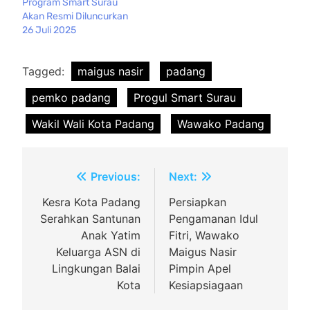
Program Smart Surau
Akan Resmi Diluncurkan
26 Juli 2025
Tagged:
maigus nasir
padang
pemko padang
Progul Smart Surau
Wakil Wali Kota Padang
Wawako Padang
Navigasi
Previous:
Next:
pos
Kesra Kota Padang
Persiapkan
Serahkan Santunan
Pengamanan Idul
Anak Yatim
Fitri, Wawako
Keluarga ASN di
Maigus Nasir
Lingkungan Balai
Pimpin Apel
Kota
Kesiapsiagaan