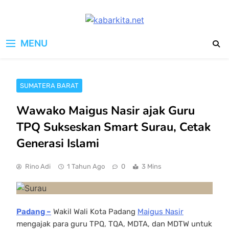
Skip
to
kabarkita.net
content
Media Cerdas untuk Generasi
MENU
Digital
SUMATERA BARAT
Wawako Maigus Nasir ajak Guru
TPQ Sukseskan Smart Surau, Cetak
Generasi Islami
Rino Adi
1 Tahun Ago
0
3 Mins
Padang –
Wakil Wali Kota Padang
Maigus Nasir
mengajak para guru TPQ, TQA, MDTA, dan MDTW untuk