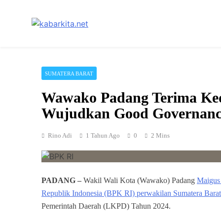
Skip
to
content
Media Cerdas untuk Generasi Digital
kabarkita.net
SUMATERA BARAT
Wawako Padang Terima Ke
Wujudkan Good Governanc
Rino Adi
1 Tahun Ago
0
2 Mins
PADANG –
Wakil Wali Kota (Wawako) Padang
Maigus
Republik Indonesia (BPK RI) perwakilan Sumatera Barat
Pemerintah Daerah (LKPD) Tahun 2024.