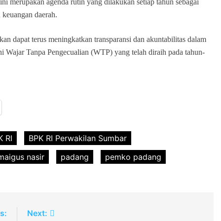
ni merupakan agenda rutin yang dilakukan setiap tahun sebagai
 keuangan daerah.
n dapat terus meningkatkan transparansi dan akuntabilitas dalam
i Wajar Tanpa Pengecualian (WTP) yang telah diraih pada tahun-
K RI
BPK RI Perwakilan Sumbar
maigus nasir
padang
pemko padang
s:
Next: