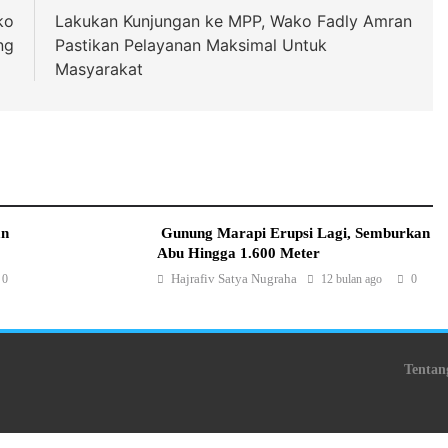
ko
Lakukan Kunjungan ke MPP, Wako Fadly Amran
ng
Pastikan Pelayanan Maksimal Untuk
Masyarakat
an
Gunung Marapi Erupsi Lagi, Semburkan
Abu Hingga 1.600 Meter
Hajrafiv Satya Nugraha
0
12 bulan ago
0
Tentan