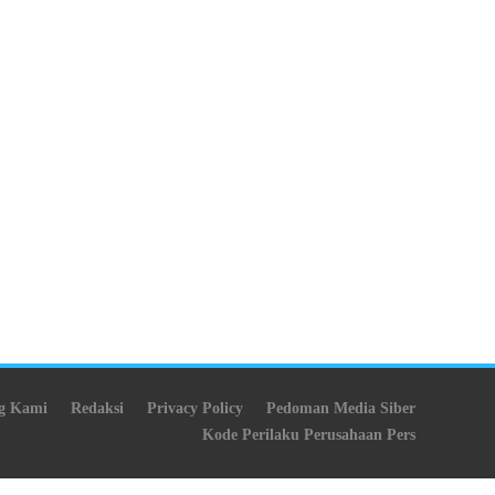
g Kami
Redaksi
Privacy Policy
Pedoman Media Siber
Kode Perilaku Perusahaan Pers