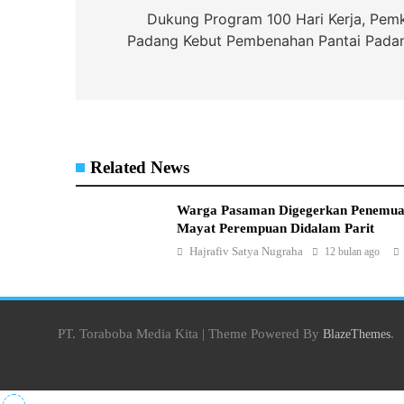
pos
Dukung Program 100 Hari Kerja, Pem
Padang Kebut Pembenahan Pantai Pada
Related News
Warga Pasaman Digegerkan Penemu
Mayat Perempuan Didalam Parit
Hajrafiv Satya Nugraha
12 bulan ago
PT. Toraboba Media Kita | Theme Powered By
.
BlazeThemes