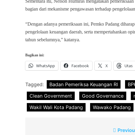
Sementara itu, Nelson Humiras mengatakan pemeriksaan i
bagian dari mekanisme pengawasan terhadap pengelolaan
“Dengan adanya pemeriksaan ini, Pemko Padang diharapka
pengelolaan keuangan daerah, serta mempertahankan opin
tahun sebelumnya,” katanya.
Bagikan ini:
WhatsApp
Facebook
X
Utas
Tagged:
Badan Pemeriksa Keuangan RI
BP
Clean Government
Good Governance
Wakil Wali Kota Padang
Wawako Padang
Navigasi
Previou