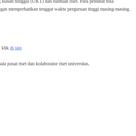
uliah tunggal (UKT) dan bantuan riset. Para peminat bisa
ngan memperhatikan tenggat waktu perguruan tinggi masing-masing.
 klik
di sini
a pusat riset dan kolaborator riset universitas.