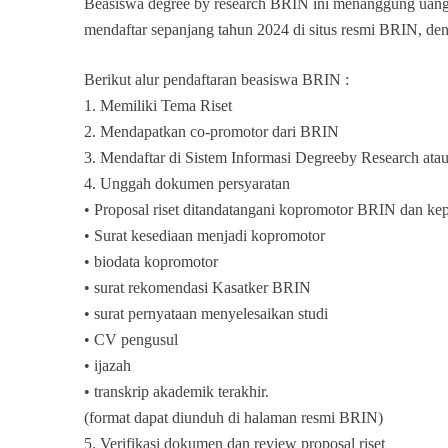
Beasiswa degree by research BRIN ini menanggung uang k
mendaftar sepanjang tahun 2024 di situs resmi BRIN, de
Berikut alur pendaftaran beasiswa BRIN :
1. Memiliki Tema Riset
2. Mendapatkan co-promotor dari BRIN
3. Mendaftar di Sistem Informasi Degreeby Research atau
4. Unggah dokumen persyaratan
• Proposal riset ditandatangani kopromotor BRIN dan kepal
• Surat kesediaan menjadi kopromotor
• biodata kopromotor
• surat rekomendasi Kasatker BRIN
• surat pernyataan menyelesaikan studi
• CV pengusul
• ijazah
• transkrip akademik terakhir.
(format dapat diunduh di halaman resmi BRIN)
5. Verifikasi dokumen dan review proposal riset