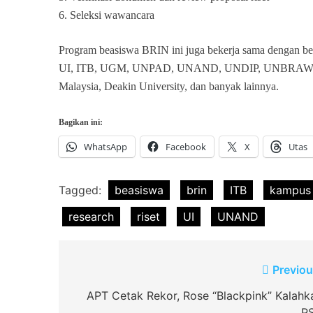
6. Seleksi wawancara
Program beasiswa BRIN ini juga bekerja sama dengan bebe
UI, ITB, UGM, UNPAD, UNAND, UNDIP, UNBRAW, USU,
Malaysia, Deakin University, dan banyak lainnya.
Bagikan ini:
WhatsApp
Facebook
X
Utas
Tagged:
beasiswa
brin
ITB
kampus
research
riset
UI
UNAND
Navigasi
Previou
pos
APT Cetak Rekor, Rose “Blackpink” Kalahk
P