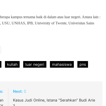
rapa kampus ternama baik di dalam atau luar negeri. Antara lain :
 UNHAS, IPB, University of Twente, Universitas Sains
kuliah
luar negeri
mahasiswa
pns
s:
Next:
an
Kasus Judi Online, Istana “Serahkan” Budi Arie
SY
?